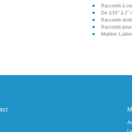
Raccords à co
De 1/16’’ à 2’
Raccords droit
Raccords pour
Matière: Laiton
act
M
Ac
La