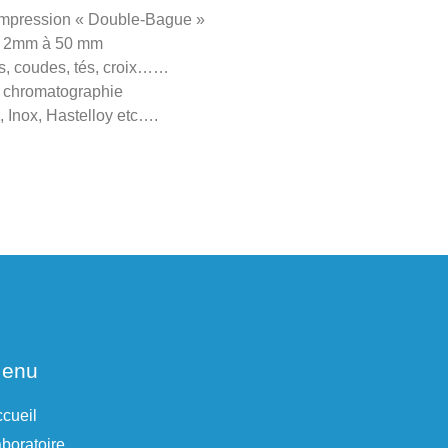
mpression « Double-Bague »
’ / 2mm à 50 mm
s, coudes, tés, croix……
 chromatographie
, Inox, Hastelloy etc….
enu
cueil
boratoire