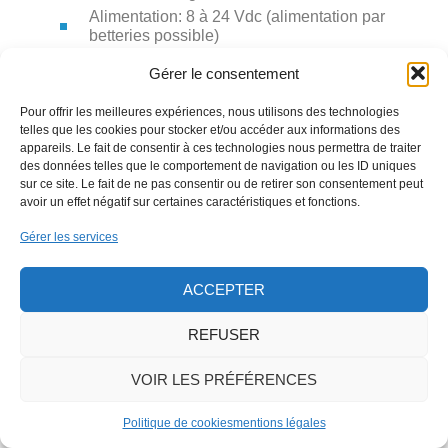
Alimentation: 8 à 24 Vdc (alimentation par
betteries possible)
Signaux de sortie: 0,5 à 4,5 Vdc / 50 mA /
Gérer le consentement
RS485
Temps de réponse configurable à partir de
Pour offrir les meilleures expériences, nous utilisons des technologies
10 ms
telles que les cookies pour stocker et/ou accéder aux informations des
Très faible perte de charge
appareils. Le fait de consentir à ces technologies nous permettra de traiter
des données telles que le comportement de navigation ou les ID uniques
Etalonnage sur gaz suivant: Air, N2, O2,
sur ce site. Le fait de ne pas consentir ou de retirer son consentement peut
CO2, N2O, Ar (autres sur demande)
avoir un effet négatif sur certaines caractéristiques et fonctions.
Gérer les services
ACCEPTER
REFUSER
VOIR LES PRÉFÉRENCES
Politique de cookies
mentions légales