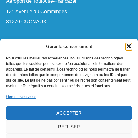
Aéroport de Toulouse-Francazal
135 Avenue du Comminges
31270 CUGNAUX
Gérer le consentement
Menu
Pour offrir les meilleures expériences, nous utilisons des technologies
Accueil
telles que les cookies pour stocker et/ou accéder aux informations des
appareils. Le fait de consentir à ces technologies nous permettra de traiter
Laboratoire
des données telles que le comportement de navigation ou les ID uniques
Industrie
sur ce site. Le fait de ne pas consentir ou de retirer son consentement peut
avoir un effet négatif sur certaines caractéristiques et fonctions.
Applications
Gérer les services
Contact
ACCEPTER
REFUSER
©Instrumentation industrielle –
Mentions légales
– Site fait